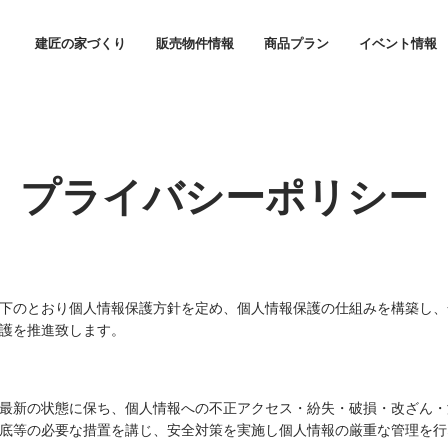
プライバシーポリシー｜建匠の分譲住宅｜高知市・南国市エリアの建売
建匠の家づくり
販売物件情報
商品プラン
イベント情報
家づくりに対する想い
家賃並みの安心価格
プライバシーポリシー
下のとおり個人情報保護方針を定め、個人情報保護の仕組みを構築し、
護を推進致します。
最新の状態に保ち、個人情報への不正アクセス・紛失・破損・改ざん・
底等の必要な措置を講じ、安全対策を実施し個人情報の厳重な管理を行