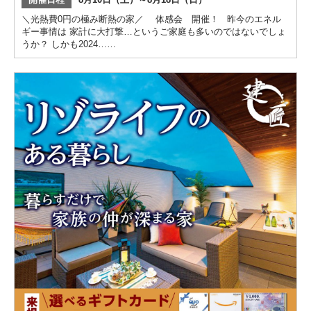
＼光熱費0円の極み断熱の家／ 体感会 開催！ 昨今のエネル
ギー事情は 家計に大打撃…というご家庭も多いのではないでしょ
うか？ しかも2024……