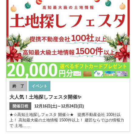
終 了
イベント
大人気！土地探しフェスタ開催✨
開催日程
12月16日(土)～12月24日(日)
★☆高知土地探しフェスタ 開催☆★ 提携不動産会社 100社以
上！ 高知最大級の土地情報 1500件以上！ 建匠ならではの情報力
で 土地……